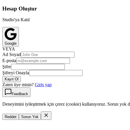
Hesap Oluştur
Studio'ya Katıl
Google
VEYA
Ad Soyad
E-posta
Şifre
Şifreyi Onayla
Kayıt Ol
Zaten üye misin?
Giriş yap
Feedback
Deneyimini iyileştirmek için çerez (cookie) kullanıyoruz. Sorun yok d
Reddet
Sorun Yok